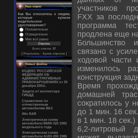
участников пр
Наш опрос
Как Вы относитесь к людям,
FXX за последн
которые купили
водительское
программа тес
удостоверение?
Положительно
продлена еще на
Отрицательно
Мне всё равно
Большинство и
связано с усил
Всего ответов:
37
[
·
]
Результаты
Архив опросов
ходовой части 
Новые файлы
изменилось ра
КОДЕКС РОССИЙСКОЙ
ФЕДЕРАЦИИ ОБ
конструкция зад
АДМИНИСТРАТИВНЫХ
ПРАВОНАРУШЕНИЯХ от 30
Время прохожд
декабря 2001г.
Защита от инспектора
домашней трас
ГИБДД
сократилось у 
Справочник по
отечественным
автомобилям ВАЗ
до 1 мин. 16 сек
Win RAR
в 1 мин. 18 сек.)
Электрическая схема
автомобиля BMW-325 1992
6,2-литровый 
модельного года
Электрическая схема
может выдава
автомобиля AUDI-200 1986