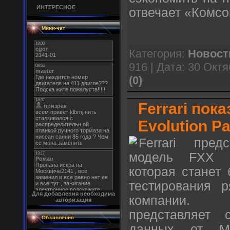
ИНТЕРЕСНОЕ
отвечает «Комсо
Мини-чат
Категория:
Новост
916 | Дата:
30 Октя
(0)
Ferrari пок
Evolution P
Ferrari пред
модель FXX -
которая станет
тестирования р
Для добавления необходима
компании. E
авторизация
представляет 
Объявления
данных от М