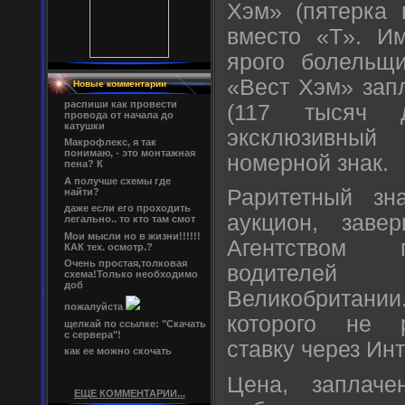
Хэм» (пятерка 
вместо «T». Им
ярого болельщи
«Вест Хэм» зап
Новые комментарии
распиши как провести
(117 тысяч 
провода от начала до
катушки
эксклюзивн
Макрофлекс, я так
понимаю, - это монтажная
номерной знак.
пена? К
А получше схемы где
Раритетный зн
найти?
даже если его проходить
аукцион, заве
легально.. то кто там смот
Мои мысли но в жизни!!!!!!
Агентством 
КАК тех. осмотр.?
Очень простая,толковая
водителе
схема!Только необходимо
доб
Великобритан
пожалуйста
которого не р
щелкай по ссылке: "Скачать
с сервера"!
ставку через Инт
как ее можно скочать
Цена, заплач
ЕЩЕ КОММЕНТАРИИ...