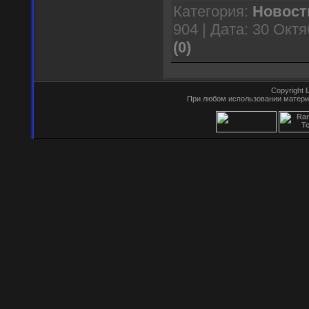
Категория:
Новост
904 | Дата:
30 Октя
(0)
Copyright
При любом использовании матери