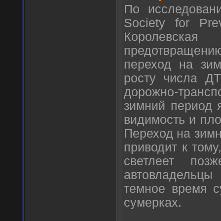
По исследован
Society for Pre
Королевска
предотвращению
переход на зим
росту числа ДТ
дорожно-трансп
зимний период 
видимость и пл
Переход на зимн
приводит к тому
светлеет по
автовладельцы 
темное время с
сумерках.