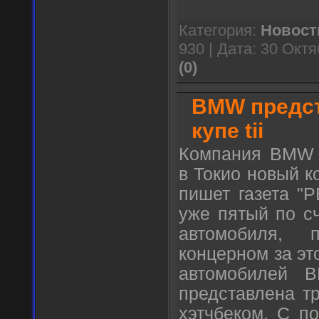
Категория:
Новост
930 | Дата:
30 Октя
(0)
BMW предст
купе tii
Компания BMW 
в Токио новый ко
пишет газета "РБ
уже пятый по сч
автомобиля, 
концерном за это
автомобилей 
представлена т
хэтчбеком. С по