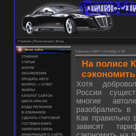
Главная
|
Регистрация
|
Вход
Меню сайта
Главная
»
2007
»
Октябрь
»
30
ГЛАВНАЯ
На полисе 
СТАТЬИ
ФОРУМ
сэкономить
ОБЪЯВЛЕНИЯ
ПРОДАТЬ АВТО
Хотя доброво
ВОПРОС -> ОТВЕТ
ФАЙЛЫ
России сущест
КАТАЛОГ САЙТОВ
многие авто
ЦВЕТА КРАСОК
КОДЫ РЕГИОНОВ
разобрались в 
В ИЗБРАННОЕ
Как правильно 
СДЕЛАТЬ СТАРТОВОЙ
ГОСТЕВАЯ КНИГА
зависят тар
ОБРАТНАЯ СВЯЗЬ
сэкономить на 
ИНФОРМАЦИЯ О САЙТЕ