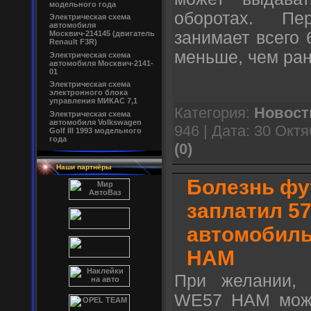
модельного года
оборотах. Пе
Электрическая схема
автомобиля
занимает всего 
Москвич-214145 (двигатель
Renault F3R)
меньше, чем ра
Электрическая схема
автомобиля Москвич-2141-
01
Электрическая схема
электронного блока
управления МИКАС 7,1
Категория:
Новост
Электрическая схема
автомобиля Volkswagen
946 | Дата:
30 Октя
Golf III 1993 модельного
года
(0)
Наши партнёры
Болезнь фу
заплатил 57
автомобил
HAM
При желании, 
WE57 HAM можн