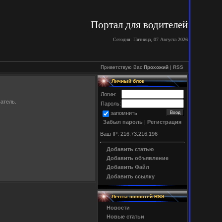
Портал для водителей
Сегодня: Пятница, 07 Августа 2026
Приветствую Вас
Прохожий
|
RSS
Личный блок
Логин:
атель.
Пароль:
запомнить
Забыл пароль
|
Регистрация
Ваш
IP
: 216.73.216.196
Добавить статью
Добавить объявление
Добавить Файл
Добавить ссылку
Ленты новостей
RSS
Новости
Новые статьи