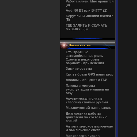
Работа няней. Мне нравится
(0)
Audi 80 B3 или B4???
(2)
Берут ли ГАИшники взятки?
(5)
ГДЕ ЗАЛИТЬ И СКАЧАТЬ
МУЗЫКУ?
(3)
Новые статьи
Cтандартные
автомобильные реле.
Схемы и некоторые
варианты применения
Зимние советы
Как выбрать GPS навигатор
Аксиомы общения с ГАИ
Плюсы и минусы
эксплуатации машины на
газу
Акустическая полка в
классику своими руками
Механический нагнетатель
Диагностика работы
двигателя по состоянию
свечей
Автоматическое включение
и выключение света
Маркировка дисков