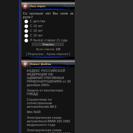
Наш опрос
Со скольки лет Вы сели за
руль?
С детства
С 16 лет
С 18 лет
С 20 лет
Я был(а) старше 21 года
Всего ответов:
129
[
·
]
Результаты
Архив опросов
Новые файлы
КОДЕКС РОССИЙСКОЙ
ФЕДЕРАЦИИ ОБ
АДМИНИСТРАТИВНЫХ
ПРАВОНАРУШЕНИЯХ от 30
декабря 2001г.
Защита от инспектора
ГИБДД
Справочник по
отечественным
автомобилям ВАЗ
Win RAR
Электрическая схема
автомобиля BMW-325 1992
модельного года
Электрическая схема