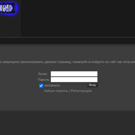
м запрещено просматривать данную страницу, пожалуйста войдите на сайт как пользов
Логин:
Пароль:
запомнить
Забыл пароль
|
Регистрация