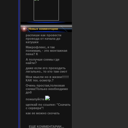
Новые комментарии
распиши как провести
провода от начала до
катушки
Макрофлекс, я так
понимаю, - это монтажная
пена? К
А получше схемы где
найти?
даже если его проходить
легально.. то кто там смот
Мои мысли но в жизни!!!!!!
КАК тех. осмотр.?
Очень простая,толковая
схема!Только необходимо
доб
пожалуйста
щелкай по ссылке: "Скачать
с сервера"!
как ее можно скочать
ЕЩЕ КОММЕНТАРИИ...