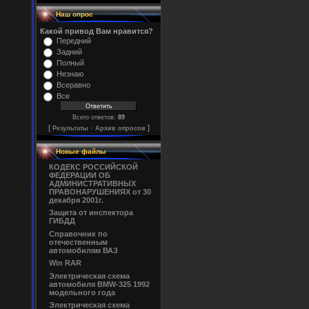
Наш опрос
Какой привод Вам нравится?
Передний
Задний
Полный
Незнаю
Всеравно
Все
Всего ответов:
89
[
·
]
Результаты
Архив опросов
Новые файлы
КОДЕКС РОССИЙСКОЙ
ФЕДЕРАЦИИ ОБ
АДМИНИСТРАТИВНЫХ
ПРАВОНАРУШЕНИЯХ от 30
декабря 2001г.
Защита от инспектора
ГИБДД
Справочник по
отечественным
автомобилям ВАЗ
Win RAR
Электрическая схема
автомобиля BMW-325 1992
модельного года
Электрическая схема