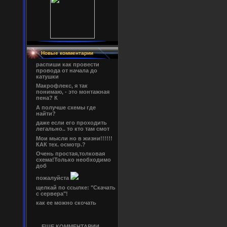
Новые комментарии
распиши как провести
провода от начала до
катушки
Макрофлекс, я так
понимаю, - это монтажная
пена? К
А получше схемы где
найти?
даже если его проходить
легально.. то кто там смот
Мои мысли но в жизни!!!!!!
КАК тех. осмотр.?
Очень простая,толковая
схема!Только необходимо
доб
пожалуйста
щелкай по ссылке: "Скачать
с сервера"!
как ее можно скочать
ЕЩЕ КОММЕНТАРИИ...