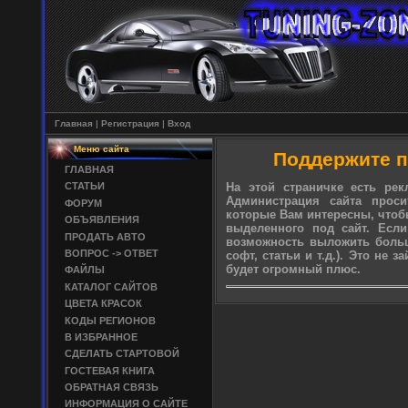
Главная
|
Регистрация
|
Вход
Меню сайта
Поддержите п
ГЛАВНАЯ
На этой страничке есть рек
СТАТЬИ
Администрация сайта прос
ФОРУМ
которые Вам интересны, чтоб
ОБЪЯВЛЕНИЯ
выделенного под сайт. Если
ПРОДАТЬ АВТО
возможность выложить больше
ВОПРОС -> ОТВЕТ
софт, статьи и т.д.). Это не 
будет огромный плюс.
ФАЙЛЫ
КАТАЛОГ САЙТОВ
ЦВЕТА КРАСОК
КОДЫ РЕГИОНОВ
В ИЗБРАННОЕ
СДЕЛАТЬ СТАРТОВОЙ
ГОСТЕВАЯ КНИГА
ОБРАТНАЯ СВЯЗЬ
ИНФОРМАЦИЯ О САЙТЕ