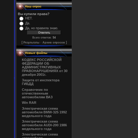
Наш опрос
Вы купили права?
НЕТ.
Да.
Да, но правила знаю.
Всего ответов:
54
[
·
]
Результаты
Архив опросов
Новые файлы
КОДЕКС РОССИЙСКОЙ
ФЕДЕРАЦИИ ОБ
АДМИНИСТРАТИВНЫХ
ПРАВОНАРУШЕНИЯХ от 30
декабря 2001г.
Защита от инспектора
ГИБДД
Справочник по
отечественным
автомобилям ВАЗ
Win RAR
Электрическая схема
автомобиля BMW-325 1992
модельного года
Электрическая схема
автомобиля AUDI-200 1986
модельного года
Электрическая схема