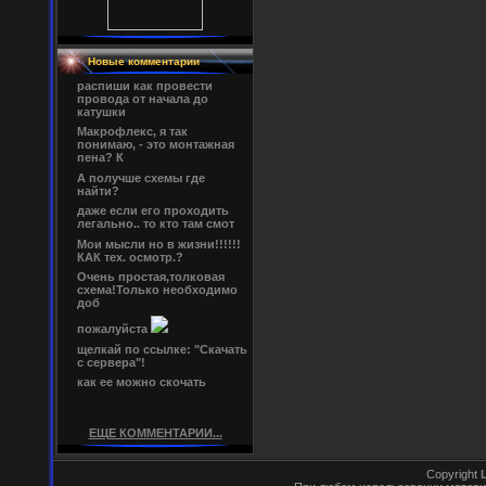
Новые комментарии
распиши как провести
провода от начала до
катушки
Макрофлекс, я так
понимаю, - это монтажная
пена? К
А получше схемы где
найти?
даже если его проходить
легально.. то кто там смот
Мои мысли но в жизни!!!!!!
КАК тех. осмотр.?
Очень простая,толковая
схема!Только необходимо
доб
пожалуйста
щелкай по ссылке: "Скачать
с сервера"!
как ее можно скочать
ЕЩЕ КОММЕНТАРИИ...
Copyright