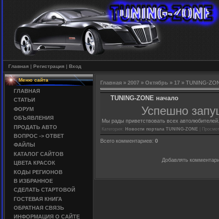
Главная
|
Регистрация
|
Вход
Меню сайта
Главная
»
2007
»
Октябрь
»
17
» TUNING-ZON
ГЛАВНАЯ
TUNING-ZONE начало
СТАТЬИ
Успешно запу
ФОРУМ
ОБЪЯВЛЕНИЯ
Мы рады приветствовать всех автолюбителей.
ПРОДАТЬ АВТО
Категория:
Новости портала TUNING-ZONE
| Просмот
ВОПРОС -> ОТВЕТ
Всего комментариев:
0
ФАЙЛЫ
КАТАЛОГ САЙТОВ
Добавлять комментари
ЦВЕТА КРАСОК
КОДЫ РЕГИОНОВ
В ИЗБРАННОЕ
СДЕЛАТЬ СТАРТОВОЙ
ГОСТЕВАЯ КНИГА
ОБРАТНАЯ СВЯЗЬ
ИНФОРМАЦИЯ О САЙТЕ