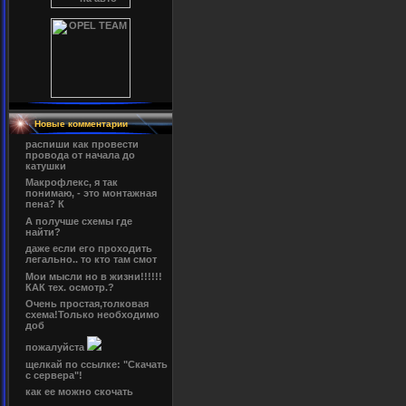
Новые комментарии
распиши как провести
провода от начала до
катушки
Макрофлекс, я так
понимаю, - это монтажная
пена? К
А получше схемы где
найти?
даже если его проходить
легально.. то кто там смот
Мои мысли но в жизни!!!!!!
КАК тех. осмотр.?
Очень простая,толковая
схема!Только необходимо
доб
пожалуйста
щелкай по ссылке: "Скачать
с сервера"!
как ее можно скочать