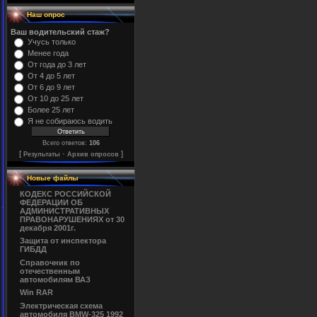
Наш опрос
Ваш водительский стаж?
Учусь только
Менее года
От года до 3 лет
От 4 до 5 лет
От 6 до 9 лет
От 10 до 25 лет
Более 25 лет
Я не собираюсь водить
Всего ответов:
106
[
·
]
Результаты
Архив опросов
Новые файлы
КОДЕКС РОССИЙСКОЙ
ФЕДЕРАЦИИ ОБ
АДМИНИСТРАТИВНЫХ
ПРАВОНАРУШЕНИЯХ от 30
декабря 2001г.
Защита от инспектора
ГИБДД
Справочник по
отечественным
автомобилям ВАЗ
Win RAR
Электрическая схема
автомобиля BMW-325 1992