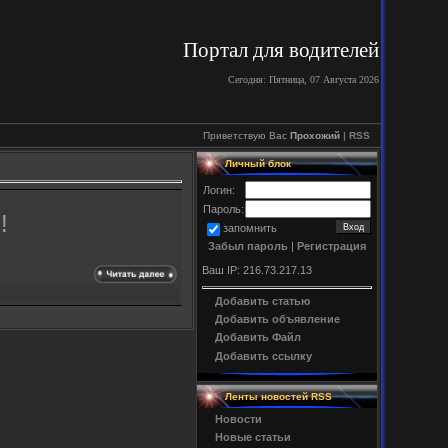
Портал для водителей
Сегодня: Пятница, 07 Августа 2026
Приветствую Вас
Прохожий
|
RSS
Личный блок
Логин:
Пароль:
E
!
запомнить
Забыл пароль
|
Регистрация
Ваш
IP
: 216.73.217.13
Добавить статью
Добавить объявление
Добавить Файл
Добавить ссылку
Ленты новостей
RSS
Новости
Новые статьи