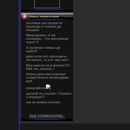
Новые комментарии
распиши как провести
провода от начала до
катушки
Макрофлекс, я так
понимаю, - это монтажная
пена? К
А получше схемы где
найти?
даже если его проходить
легально.. то кто там смот
Мои мысли но в жизни!!!!!!
КАК тех. осмотр.?
Очень простая,толковая
схема!Только необходимо
доб
пожалуйста
щелкай по ссылке: "Скачать
с сервера"!
как ее можно скочать
ЕЩЕ КОММЕНТАРИИ...