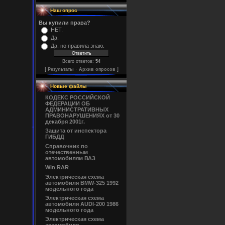
Наш опрос
Вы купили права?
НЕТ.
Да.
Да, но правила знаю.
Всего ответов:
54
[
·
]
Результаты
Архив опросов
Новые файлы
КОДЕКС РОССИЙСКОЙ
ФЕДЕРАЦИИ ОБ
АДМИНИСТРАТИВНЫХ
ПРАВОНАРУШЕНИЯХ от 30
декабря 2001г.
Защита от инспектора
ГИБДД
Справочник по
отечественным
автомобилям ВАЗ
Win RAR
Электрическая схема
автомобиля BMW-325 1992
модельного года
Электрическая схема
автомобиля AUDI-200 1986
модельного года
Электрическая схема