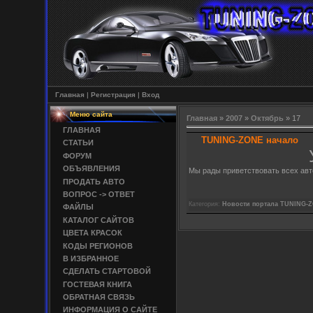
Главная
|
Регистрация
|
Вход
Меню сайта
Главная
»
2007
»
Октябрь
»
17
ГЛАВНАЯ
TUNING-ZONE начало
СТАТЬИ
ФОРУМ
ОБЪЯВЛЕНИЯ
Мы рады приветствовать всех авт
ПРОДАТЬ АВТО
ВОПРОС -> ОТВЕТ
Категория:
Новости портала TUNING-
ФАЙЛЫ
КАТАЛОГ САЙТОВ
ЦВЕТА КРАСОК
КОДЫ РЕГИОНОВ
В ИЗБРАННОЕ
СДЕЛАТЬ СТАРТОВОЙ
ГОСТЕВАЯ КНИГА
ОБРАТНАЯ СВЯЗЬ
ИНФОРМАЦИЯ О САЙТЕ