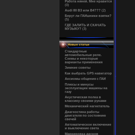
Работа няней. Мне нравится
(0)
Audi 80 B3 или B4???
(2)
Берут ли ГАИшники взятки?
(5)
ГДЕ ЗАЛИТЬ И СКАЧАТЬ
МУЗЫКУ?
(3)
Новые статьи
Cтандартные
автомобильные реле.
Схемы и некоторые
варианты применения
Зимние советы
Как выбрать GPS навигатор
Аксиомы общения с ГАИ
Плюсы и минусы
эксплуатации машины на
газу
Акустическая полка в
классику своими руками
Механический нагнетатель
Диагностика работы
двигателя по состоянию
свечей
Автоматическое включение
и выключение света
Маркировка дисков