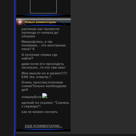
Новые комментарии
распиши как провести
провода от начала до
катушки
Макрофлекс, я так
понимаю, - это монтажная
пена? К
А получше схемы где
найти?
даже если его проходить
легально.. то кто там смот
Мои мысли но в жизни!!!!!!
КАК тех. осмотр.?
Очень простая,толковая
схема!Только необходимо
доб
пожалуйста
щелкай по ссылке: "Скачать
с сервера"!
как ее можно скочать
ЕЩЕ КОММЕНТАРИИ...