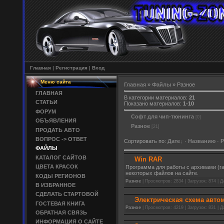
Главная
|
Регистрация
|
Вход
Меню сайта
Главная
»
Файлы
» Разное
ГЛАВНАЯ
В категории материалов:
21
СТАТЬИ
Показано материалов:
1-10
ФОРУМ
Софт для чип-тюнинга
[0]
ОБЪЯВЛЕНИЯ
Разное
[21]
ПРОДАТЬ АВТО
ВОПРОС -> ОТВЕТ
Сортировать по:
Дате
·
Названию
·
Р
ФАЙЛЫ
КАТАЛОГ САЙТОВ
Win RAR
ЦВЕТА КРАСОК
Программа для работы с архивами (rar,
некоторых файлов на сайте.
КОДЫ РЕГИОНОВ
Разное
| Просмотров: 2834 | Загрузок: 874 | 
В ИЗБРАННОЕ
СДЕЛАТЬ СТАРТОВОЙ
Электрическая схема авто
ГОСТЕВАЯ КНИГА
Разное
| Просмотров: 4219 | Загрузок: 831 | 
ОБРАТНАЯ СВЯЗЬ
ИНФОРМАЦИЯ О САЙТЕ