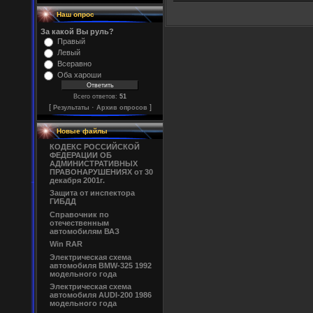
Наш опрос
За какой Вы руль?
Правый
Левый
Всеравно
Оба хароши
Всего ответов:
51
[
·
]
Результаты
Архив опросов
Новые файлы
КОДЕКС РОССИЙСКОЙ
ФЕДЕРАЦИИ ОБ
АДМИНИСТРАТИВНЫХ
ПРАВОНАРУШЕНИЯХ от 30
декабря 2001г.
Защита от инспектора
ГИБДД
Справочник по
отечественным
автомобилям ВАЗ
Win RAR
Электрическая схема
автомобиля BMW-325 1992
модельного года
Электрическая схема
автомобиля AUDI-200 1986
модельного года