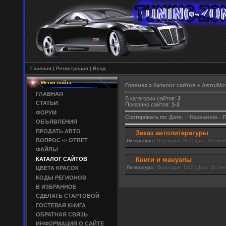
Главная
|
Регистрация
|
Вход
Меню сайта
Главная
»
Каталог сайтов
»
Авто/Мо
ГЛАВНАЯ
В категории сайтов:
2
СТАТЬИ
Показано сайтов:
1-2
ФОРУМ
Сортировать по:
Дате
·
Названию
·
П
ОБЪЯВЛЕНИЯ
ПРОДАТЬ АВТО
Заказ автолитературы
ВОПРОС -> ОТВЕТ
Литература
|
Переходов:
817
|
Дата:
26 Октя
ФАЙЛЫ
КАТАЛОГ САЙТОВ
Книги и мануалы
Литература
|
Переходов:
1240
|
Дата:
26 Окт
ЦВЕТА КРАСОК
КОДЫ РЕГИОНОВ
В ИЗБРАННОЕ
СДЕЛАТЬ СТАРТОВОЙ
ГОСТЕВАЯ КНИГА
ОБРАТНАЯ СВЯЗЬ
ИНФОРМАЦИЯ О САЙТЕ