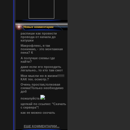
Новые комментарии
распиши как провести
провода от начала до
катушки
Макрофлекс, я так
понимаю, - это монтажная
пена? К
А получше схемы где
найти?
даже если его проходить
легально.. то кто там смот
Мои мысли но в жизни!!!!!!
КАК тех. осмотр.?
Очень простая,толковая
схема!Только необходимо
доб
пожалуйста
щелкай по ссылке: "Скачать
с сервера"!
как ее можно скочать
ЕЩЕ КОММЕНТАРИИ...