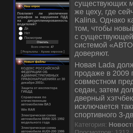
существующих м
Наш опрос
же цеху, где се
Повлияет ли увеличение
штрафов за нарушения ПДД
Kalina. Однако 
на дисциплинированность
водителей?
том, чтобы новы
Да
Нет
с существующей
Посмотрим
системой «АВТО
Всего ответов:
47
доверяют.
[
·
]
Результаты
Архив опросов
Новые файлы
Новая Lada долж
КОДЕКС РОССИЙСКОЙ
продаже в 2009 
ФЕДЕРАЦИИ ОБ
АДМИНИСТРАТИВНЫХ
ПРАВОНАРУШЕНИЯХ от 30
совместном пред
декабря 2001г.
седан, затем до
Защита от инспектора
ГИБДД
дверный хэтчбек
Справочник по
отечественным
исключается так
автомобилям ВАЗ
Win RAR
спортивного 3-дв
Электрическая схема
автомобиля BMW-325 1992
модельного года
Категория:
Новост
Электрическая схема
Просмотров: 1312
автомобиля AUDI-200 1986