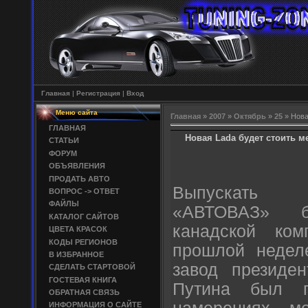
Главная
|
Регистрация
|
Вход
Меню сайта
Главная
»
2007
»
Октябрь
»
25
» Нова
ГЛАВНАЯ
Новая Lada будет стоить м
СТАТЬИ
ФОРУМ
ОБЪЯВЛЕНИЯ
ПРОДАТЬ АВТО
Выпускать 
ВОПРОС -> ОТВЕТ
ФАЙЛЫ
«АВТОВАЗ» б
КАТАЛОГ САЙТОВ
канадской ко
ЦВЕТА КРАСОК
КОДЫ РЕГИОНОВ
прошлой недел
В ИЗБРАННОЕ
завод президе
СДЕЛАТЬ СТАРТОВОЙ
ГОСТЕВАЯ КНИГА
Путина был п
ОБРАТНАЯ СВЯЗЬ
ИНФОРМАЦИЯ О САЙТЕ