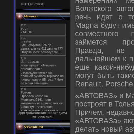
намерениях ме
ИНТЕРЕСНОЕ
Волжского авто
речь идет о т
Мини-чат
Magna будут име
совместного п
займется про
Правда, не 
дальнейшем к п
еще какой-нибу
могут быть так
Renault, Porsche,
«АВТОВАЗ» и Ma
построят в Толь
Причем, недавн
Для добавления необходима
авторизация
«АВТОВАЗа» акт
делать новый ав
Объявления