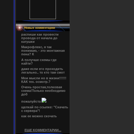
Новые комментарии
распиши как провести
провода от начала до
катушки
Макрофлекс, я так
понимаю, - это монтажная
пена? К
А получше схемы где
найти?
даже если его проходить
легально.. то кто там смот
Мои мысли но в жизни!!!!!!
КАК тех. осмотр.?
Очень простая,толковая
схема!Только необходимо
доб
пожалуйста
щелкай по ссылке: "Скачать
с сервера"!
как ее можно скочать
ЕЩЕ КОММЕНТАРИИ...