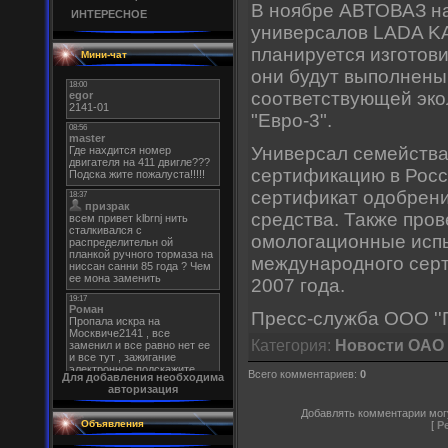
В ноябре АВТОВАЗ на
ИНТЕРЕСНОЕ
универсалов LADA KA
планируется изготови
Мини-чат
они будут выполнены
соответствующей эко
"Евро-3".
Универсал семейств
сертификацию в Росс
сертификат одобрени
средства. Также про
омологационные исп
международного серт
2007 года.
Пресс-служба ООО '
Категория:
Новости ОАО
Всего комментариев:
0
Для добавления необходима
авторизация
Добавлять комментарии могу
Объявления
[
Р