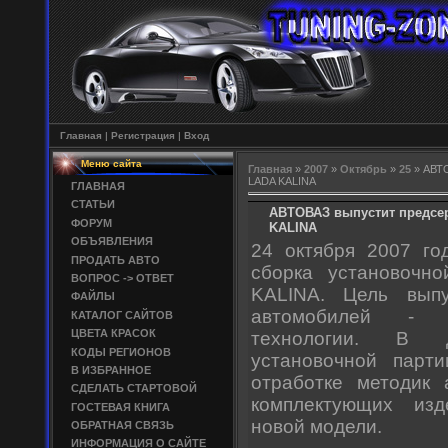
Главная
|
Регистрация
|
Вход
Меню сайта
Главная
»
2007
»
Октябрь
»
25
» АВТО
LADA KALINA
ГЛАВНАЯ
СТАТЬИ
АВТОВАЗ выпустит предсе
ФОРУМ
KALINA
ОБЪЯВЛЕНИЯ
24 октября 2007 г
ПРОДАТЬ АВТО
сборка установочн
ВОПРОС -> ОТВЕТ
KALINA. Цель вып
ФАЙЛЫ
автомобилей - о
КАТАЛОГ САЙТОВ
ЦВЕТА КРАСОК
технологии. В 
КОДЫ РЕГИОНОВ
установочной парти
В ИЗБРАННОЕ
отработке методик 
СДЕЛАТЬ СТАРТОВОЙ
комплектующих изд
ГОСТЕВАЯ КНИГА
новой модели.
ОБРАТНАЯ СВЯЗЬ
ИНФОРМАЦИЯ О САЙТЕ