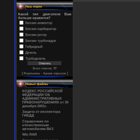
Наш опрос
Какой тип двигателя Вам
больше нравится?
Бензин инжектор
Бензин карбюратор
Бензин ротор
Бензин турбонадув
Гибридный
Дизель
Турбодизель
Всего ответов:
77
[
·
]
Результаты
Архив опросов
Новые файлы
КОДЕКС РОССИЙСКОЙ
ФЕДЕРАЦИИ ОБ
АДМИНИСТРАТИВНЫХ
ПРАВОНАРУШЕНИЯХ от 30
декабря 2001г.
Защита от инспектора
ГИБДД
Справочник по
отечественным
автомобилям ВАЗ
Win RAR