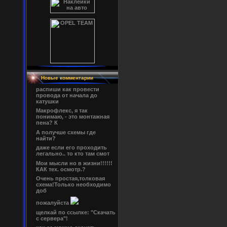
Новые комментарии
распиши как провести
провода от начала до
катушки
Макрофлекс, я так
понимаю, - это монтажная
пена? К
А получше схемы где
найти?
даже если его проходить
легально.. то кто там смот
Мои мысли но в жизни!!!!!!
КАК тех. осмотр.?
Очень простая,толковая
схема!Только необходимо
доб
пожалуйста
щелкай по ссылке: "Скачать
с сервера"!